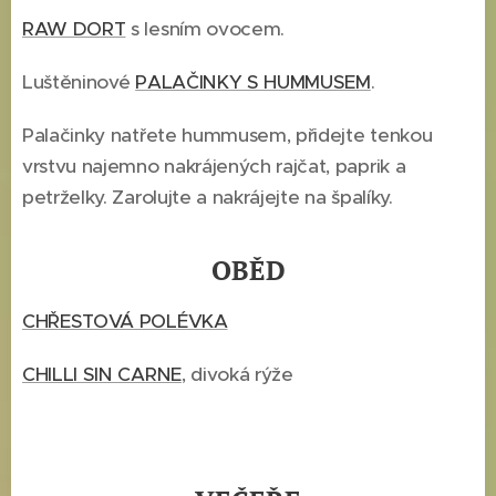
RAW DORT
s lesním ovocem.
Luštěninové
PALAČINKY S HUMMUSEM
.
Palačinky natřete hummusem, přidejte tenkou
vrstvu najemno nakrájených rajčat, paprik a
petrželky. Zarolujte a nakrájejte na špalíky.
OBĚD
CHŘESTOVÁ POLÉVKA
CHILLI SIN CARNE
, divoká rýže