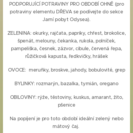
PODPORUJÍCÍ POTRAVINY PRO OBDOBÍ OHNĚ (pro
potraviny elementu DŘEVA se podívejte do sekce
Jarní pobyt Odysea).
ZELENINA: okurky, rajčata, papriky, chřest, brokolice,
špenát, melouny, čekanka, rukola, polníček,
pampeliška, česnek, zázvor, cibule, červená řepa,
růžičková kapusta, ředkvičky, hrášek
OVOCE: meruňky, broskve, jahody, bobulovité, grep
BYLINKY: rozmarýn, bazalka, tymián, oregano
OBILOVINY: rýže, těstoviny, kuskus, amarant, žito,
pšenice
Na popíjení je pro toto období ideální zelený nebo
mátový čaj.