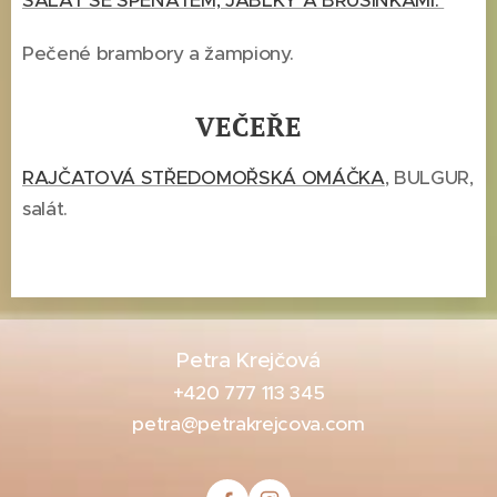
SALÁT SE ŠPENÁTEM, JABLKY A BRUSINKAMI.
Pečené brambory a žampiony.
VEČEŘE
RAJČATOVÁ STŘEDOMOŘSKÁ OMÁČKA
, BULGUR,
salát.
Petra Krejčová
+420 777 113 345
petra@petrakrejcova.com