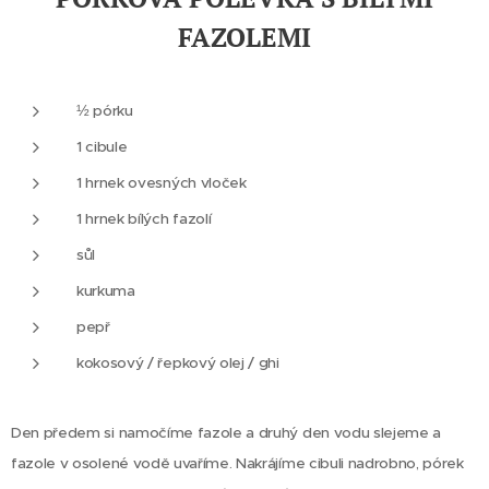
FAZOLEMI
½ pórku
1 cibule
1 hrnek ovesných vloček
1 hrnek bílých fazolí
sůl
kurkuma
pepř
kokosový / řepkový olej / ghi
Den předem si namočíme fazole a druhý den vodu slejeme a
fazole v osolené vodě uvaříme.
Nakrájíme cibuli nadrobno, pórek