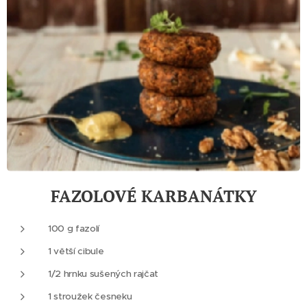
FAZOLOVÉ KARBANÁTKY
100 g fazolí
1 větší cibule
1/2 hrnku sušených rajčat
1 stroužek česneku