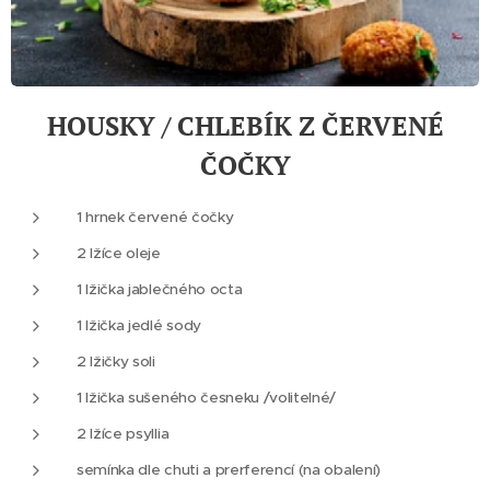
HOUSKY / CHLEBÍK Z ČERVENÉ
ČOČKY
1 hrnek červené čočky
2 lžíce oleje
1 lžička jablečného octa
1 lžička jedlé sody
2 lžičky soli
1 lžička sušeného česneku /volitelné/
2 lžíce psyllia
semínka dle chuti a prerferencí (na obalení)