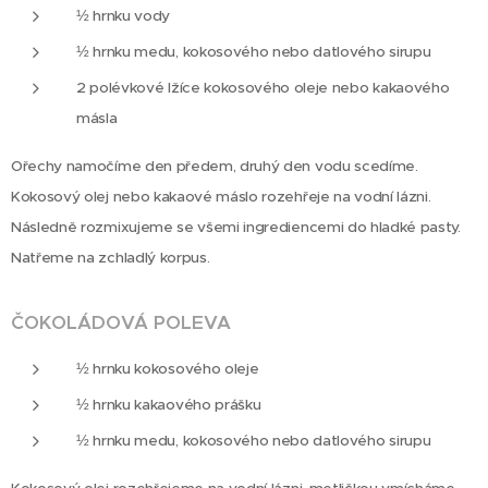
½ hrnku vody
½ hrnku medu, kokosového nebo datlového sirupu
2 polévkové lžíce kokosového oleje nebo kakaového
másla
Ořechy namočíme den předem, druhý den vodu scedíme.
Kokosový olej nebo kakaové máslo rozehřeje na vodní lázni.
Následně rozmixujeme se všemi ingrediencemi do hladké pasty.
Natřeme na zchladlý korpus.
ČOKOLÁDOVÁ POLEVA
½ hrnku kokosového oleje
½ hrnku kakaového prášku
½ hrnku medu, kokosového nebo datlového sirupu