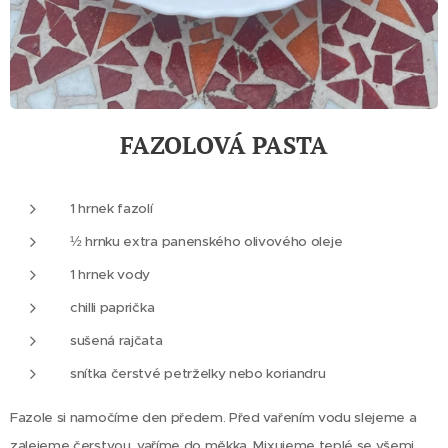
FAZOLOVÁ PASTA
1 hrnek fazolí
½ hrnku extra panenského olivového oleje
1 hrnek vody
chilli paprička
sušená rajčata
snítka čerstvé petrželky nebo koriandru
Fazole si namočíme den předem. Před vařením vodu slejeme a
zalejeme čerstvou, vaříme do měkka. Mixujeme teplé se všemi