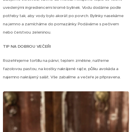
uvedenými ingrediencemi kromě bylinek.
Vodu dodáme podle
potřeby tak, aby vody bylo akorát po povrch. Bylinky nasekáme
na jemno a zamícháme do pomazánky. Podáváme s pečivem
nebo čerstvou zeleninou.
TIP NA DOBROU VEČEŘI
Rozehřejeme tortillu na pánvi, teplem změkne, natřeme
fazolovou pastou, na kostky nakrájené rajče, půlku avokáda a
najemno nakrájený salát. Vše zabalíme a večeře je připravena.