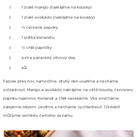
1 zralé mango (nakrájíme na kousky)
1 zralé avokádo (nakrájíme na kousky)
½ červené papriky
1 snítka koriandru
½ chilli papričky
extra panenský olivový olej
sůl
Fazole přes noc namočíme, druhý den uvaříme a necháme
zchladnout. Mango a avokádo nakrájíme na větší kousky, červenou
papriku najemno. Koriandr a chilli nasekáme. Vše smícháme,
zalejeme olejem, osolíme a necháme vychladnout. Ozdobit
můžeme semínky černého sezamu.