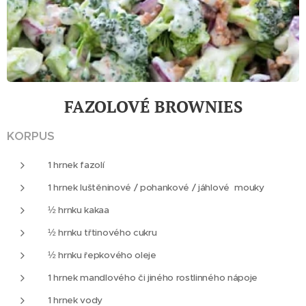
FAZOLOVÉ BROWNIES
KORPUS
1 hrnek fazolí
1 hrnek luštěninové / pohankové / jáhlové mouky
½ hrnku kakaa
½ hrnku třtinového cukru
½ hrnku řepkového oleje
1 hrnek mandlového či jiného rostlinného nápoje
1 hrnek vody