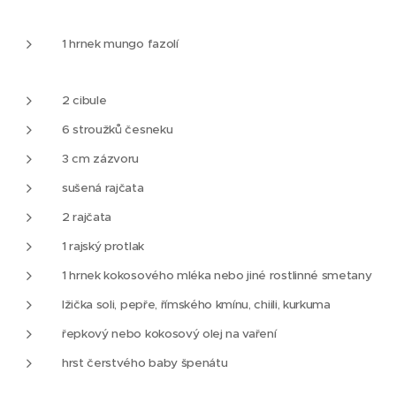
1 hrnek mungo fazolí
2 cibule
6 stroužků česneku
3 cm zázvoru
sušená rajčata
2 rajčata
1 rajský protlak
1 hrnek kokosového mléka nebo jiné rostlinné smetany
lžička soli, pepře, římského kmínu, chiili, kurkuma
řepkový nebo kokosový olej na vaření
hrst čerstvého baby špenátu