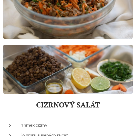
CIZRNOVÝ SALÁT
1 hrnek cizrny
½ hrnku sušených rajčat