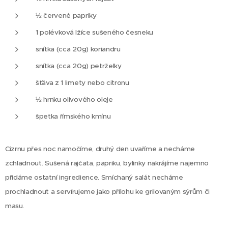
½ červené papriky
1 polévková lžíce sušeného česneku
snítka (cca 20g) koriandru
snítka (cca 20g) petrželky
šťáva z 1 limety nebo citronu
½ hrnku olivového oleje
špetka římského kmínu
Cizrnu přes noc namočíme, druhý den uvaříme a necháme
zchladnout.
Sušená rajčata, papriku, bylinky nakrájíme najemno
přidáme ostatní ingredience. Smíchaný salát necháme
prochladnout a servírujeme jako přílohu ke grilovaným sýrům či
masu.