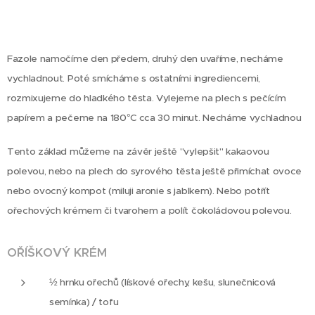
Fazole namočíme den předem, druhý den uvaříme, necháme
vychladnout. Poté smícháme s ostatními ingrediencemi,
rozmixujeme do hladkého těsta. Vylejeme na plech s pečícím
papírem a pečeme na 180°C cca 30 minut. Necháme vychladnou
Tento základ můžeme na závěr ještě "vylepšit" kakaovou
polevou, nebo na plech do syrového těsta ještě přimíchat ovoce
nebo ovocný kompot (miluji aronie s jablkem). Nebo potřít
ořechových krémem či tvarohem a polít čokoládovou polevou.
OŘÍŠKOVÝ KRÉM
½ hrnku ořechů (lískové ořechy, kešu, slunečnicová
semínka) / tofu