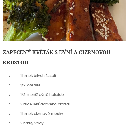
ZAPEČENÝ KVĚTÁK S DÝNÍ A CIZRNOVOU
KRUSTOU
1 hrnek bílých fazolí
1/2 květáku
1/2 menší dýně hokaido
3 lžíce lahůdkového droždí
1 hrnek cizrnové mouky
3 hrnky vody