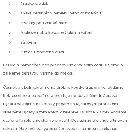
1 rajský protlak
snítka čerstvého tymiánu nebo rozmarýnu
2 snítky petrželové natě
řepkový nebo kokosový olej na vaření
sůl, pepř
2 lžíce třtinového cukru
Fazole si namočíme den předem. Před vařením vodu slejeme a
zalejeme čerstvou, vaříme do měkka.
Česnek a cibuli nakrájíme na drobné kousky a zpěníme, přidáme
lilek, osolíme a opepříme a orestujeme do změknutí. Čerstvá
rajčata nakrájíme na kousky, přidáme s rajčatovým protlakem,
sušenými rajčaty a tymiánem k zelenině. Dusíme 20 min. Přidáme
uvařené fazole a necháme provařit. Dosladíme dle chuti třtinovým
cukrem. Na závěr zasypeme čerstvou na jemnou nasekanou