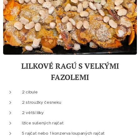
LILKOVÉ RAGÚ S VELKÝMI
FAZOLEMI
2 cibule
2 stroužky česneku
2 větší lilky
lžíce sušených rajčat
5 rajčat nebo 1 konzerva loupaných rajčat