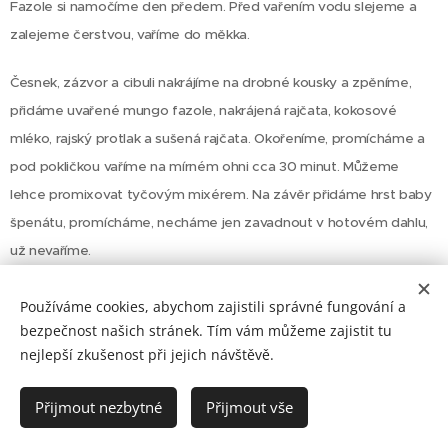
Fazole si namočíme den předem. Před vařením vodu slejeme a
zalejeme čerstvou, vaříme do měkka.
Česnek, zázvor a cibuli nakrájíme na drobné kousky a zpěníme,
přidáme uvařené mungo fazole, nakrájená rajčata, kokosové
mléko, rajský protlak a sušená rajčata. Okořeníme, promícháme a
pod pokličkou vaříme na mírném ohni cca 30 minut. Můžeme
lehce promixovat tyčovým mixérem. Na závěr přidáme hrst baby
špenátu, promícháme, necháme jen zavadnout v hotovém dahlu,
už nevaříme.
Podáváme s pečenou zeleninou a čerstvě nasekanými bylinkami.
Používáme cookies, abychom zajistili správné fungování a
bezpečnost našich stránek. Tím vám můžeme zajistit tu
nejlepší zkušenost při jejich návštěvě.
Přijmout nezbytné
Přijmout vše