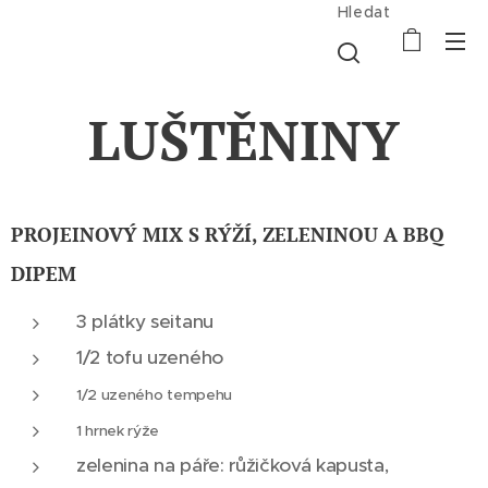
Hledat
LUŠTĚNINY
PROJEINOVÝ MIX S RÝŽÍ, ZELENINOU A BBQ
DIPEM
3 plátky seitanu
1/2 tofu uzeného
1/2 uzeného tempehu
1 hrnek rýže
zelenina na páře: růžičková kapusta,