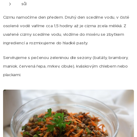
sůl
Cizrnu namočíme den předem. Druhý den scedíme vodu, v čisté
osolené vodě vaříme cca 1,5 hodiny až je cizrna zcela měkká.
Z
uvařené cizrny scedíme vodu, vložíme do mixéru se zbytkem
ingrediencí a rozmixujeme do hladké pasty.
Servírujeme s pečenou zeleninou dle sezony (batáty, brambory,
maniok, červená řepa, mrkev, cibule), kváskovým chlebem nebo
plackami.