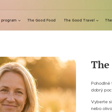
e program
The Good Food
The Good Travel
The
The 
Pohodlné 
dobrý poci
Vyberte si
nebo olivo