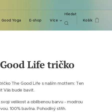
Hledat
 Good Yoga
E-shop
Více
Košík
Good Life tričko
tričko The Good Life s naším mottem: Ten
t Vás bude bavit.
 svoji velikost a oblíbenou barvu - modrou
vou. 100% bavlna. Pohodlný střih.