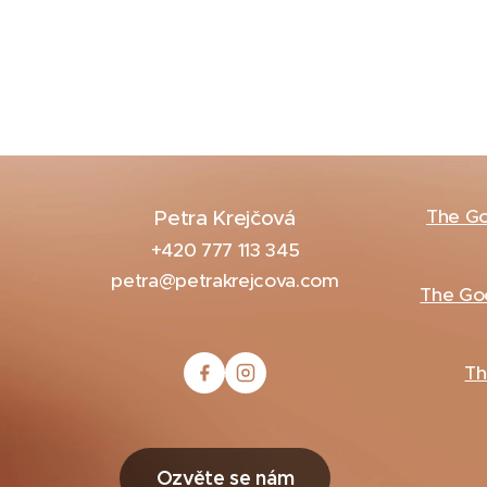
The G
Petra Krejčová
+420 777 113 345
petra@petrakrejcova.com
The Goo
Th
Ozvěte se nám