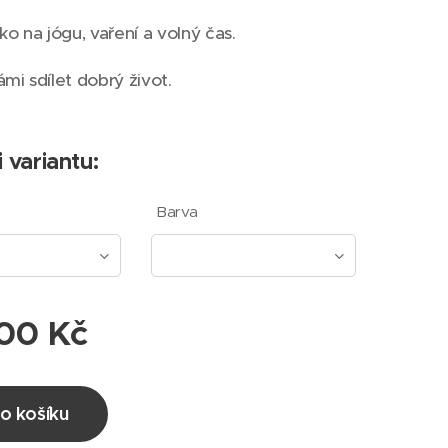
čko na jógu, vaření a volný čas.
ámi sdílet dobrý život.
i variantu:
Barva
00
Kč
o košíku