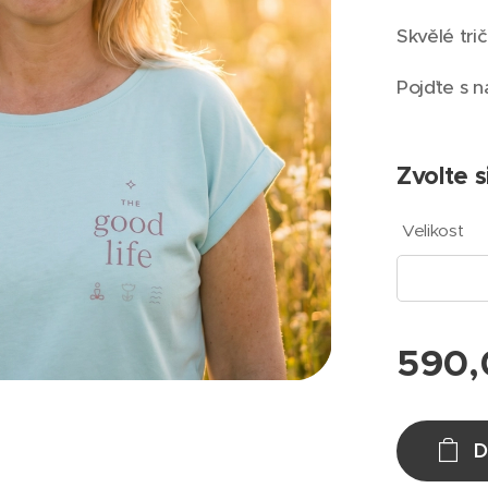
Skvělé tri
Pojďte s n
Zvolte s
Velikost
590,
D