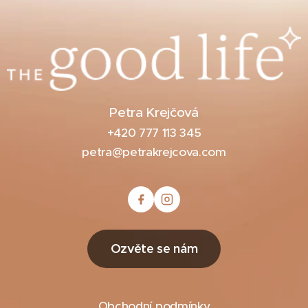
Petra Krejčová
+420 777 113 345
petra@petrakrejcova.com
Ozvěte se nám
Obchodní podmínky