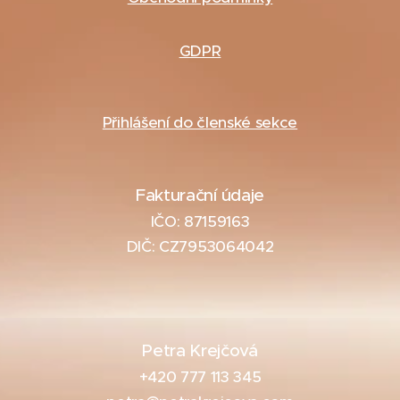
GDPR
Přihlášení do členské sekce
Fakturační údaje
IČO: 87159163
DIČ: CZ7953064042
Petra Krejčová
+420 777 113 345