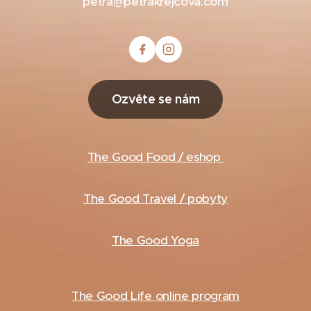
petra@petrakrejcova.com
Ozvěte se nám
The Good Food / eshop
The Good Travel / pobyty
The Good Yoga
The Good Life
online program