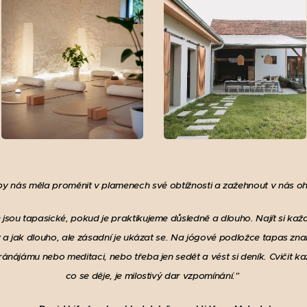
y nás měla proměnit v plamenech své obtížnosti a zažehnout v nás oheň
 jsou tapasické, pokud je praktikujeme důsledně a dlouho. Najít si kaž
y a jak dlouho, ale zásadní je ukázat se. Na jógové podložce tapas zn
 pránájámu nebo meditaci, nebo třeba jen sedět a vést si deník. Cvičit k
co se děje, je milostivý dar vzpomínání."