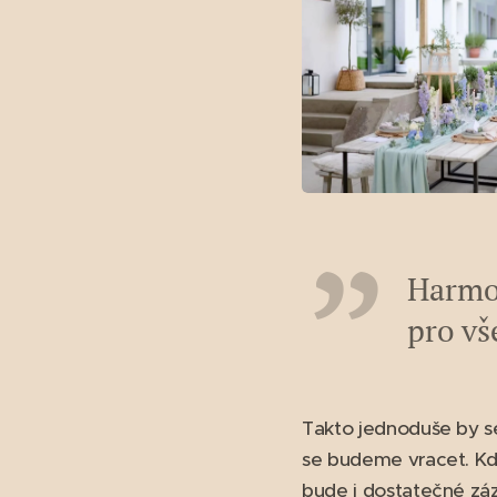
Harmon
pro vš
Takto jednoduše by se
se budeme vracet. Kd
bude i dostatečné zá