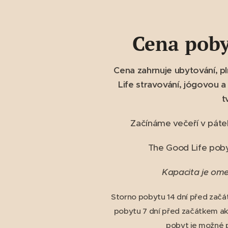
Cena poby
Cena zahrnuje ubytování, p
Life stravování, jógovou a
t
Začínáme večeří v páte
The Good Life pob
Kapacita je om
Storno pobytu 14 dní před začá
pobytu 7 dní před začátkem akc
pobyt je možné p