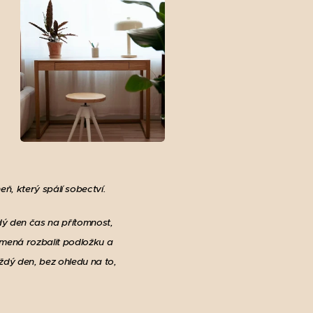
, který spálí sobectví.
dý den čas na přítomnost,
amená rozbalit podložku a
aždý den, bez ohledu na to,