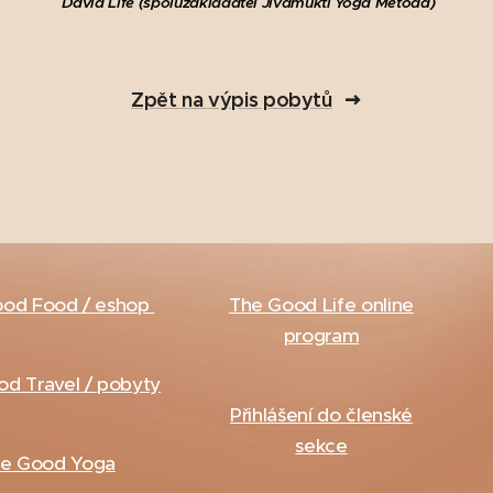
David Life (spoluzakladatel Jivamukti Yoga Metoda)
Zpět na výpis pobytů
ood Food / eshop
The Good Life
online
program
d Travel / pobyty
Přihlášení do členské
sekce
e Good Yoga