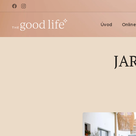
Úvod
Onlin
JA