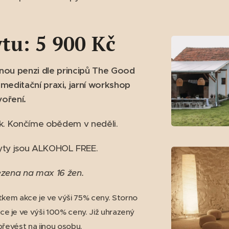
tu: 5 900 Kč
lnou penzi dle principů The Good
 meditační praxi, jarní workshop
voření.
k. Končíme obědem v neděli.
yty jsou ALKOHOL FREE.
ezena na max 16 žen.
tkem akce je ve výši 75% ceny.
Storno
e je ve výši 100% ceny. Již uhrazený
řevést na jinou osobu.