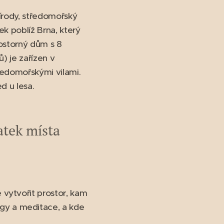
řírody, středomořský
ek poblíž Brna, který
ostorný dům s 8
) je zařízen v
ředomořskými vilami.
d u lesa.
atek místa
 vytvořit prostor, kam
gy a meditace, a kde