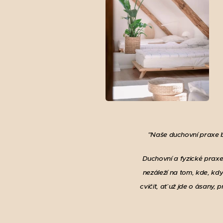
"Naše duchovní praxe b
Duchovní a fyzické praxe
nezáleží na tom, kde, kd
cvičit, ať už jde o ásany,