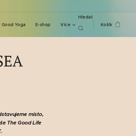
Hledat
 Good Yoga
E-shop
Více
Košík
SEA
dstavujeme místo,
še The Good Life
Y.