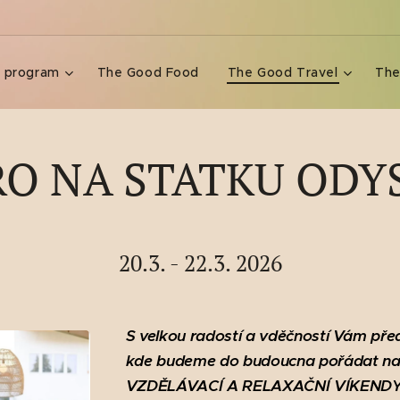
e program
The Good Food
The Good Travel
The
RO NA STATKU ODY
20.3. - 22.3. 2026
S velkou radostí a vděčností Vám pře
kde budeme do budoucna pořádat na
VZDĚLÁVACÍ A RELAXAČNÍ VÍKEND