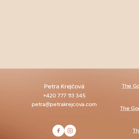
The G
Petra Krejčová
+420 777 113 345
petra@petrakrejcova.com
The Goo
Th