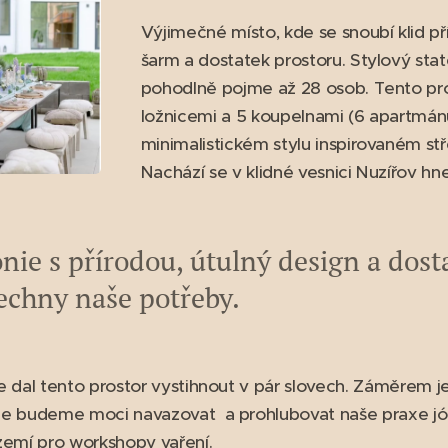
Výjimečné místo, kde se snoubí klid p
šarm a dostatek prostoru. Stylový stat
pohodlně pojme až 28 osob. Tento pr
ložnicemi a 5 koupelnami (6 apartmánů
minimalistickém stylu inspirovaném st
Nachází se v klidné vesnici Nuzířov hne
ie s přírodou, útulný design a dost
echny naše potřeby.
 dal tento prostor vystihnout v pár slovech. Záměrem je
e budeme moci navazovat a prohlubovat naše praxe jó
zemí pro workshopy vaření.