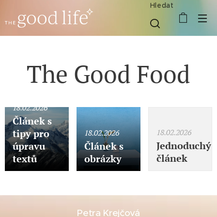
Hledat
The Good Food
18.02.2026
Článek s
tipy pro
18.02.2026
18.02.2026
Jednoduchý
úpravu
Článek s
článek
textů
obrázky
Petra Krejčová