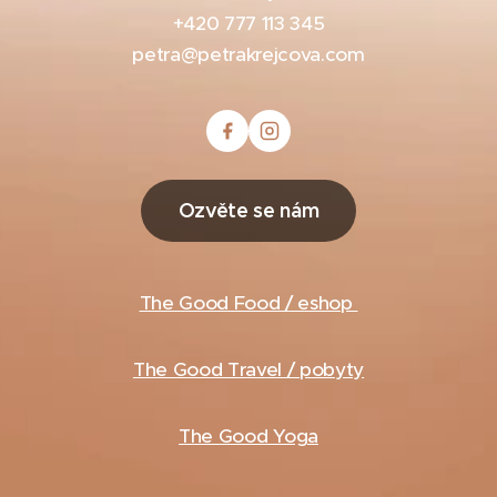
+420 777 113 345
petra@petrakrejcova.com
Ozvěte se nám
The Good Food / eshop
The Good Travel / pobyty
The Good Yoga